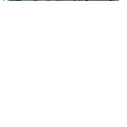
FOTOGRAFIA E
FOTOGRAFIA E
TRASMISSIONE
TRASMISSIONE
Il 20° Anniversario Del Concorso
Fotografico Internazionale –
Un’edizione Speciale
By
Anna Smith
on
Agosto 26, 2025
CONTINUE READING