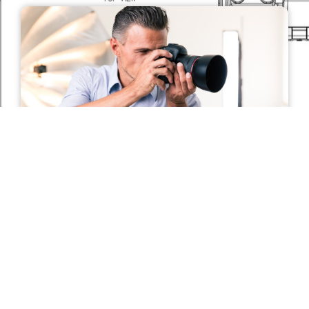
AÉRONAUTIQUE ET AVIATION, AVIATION
PHOTOGRA
INFORMATIQUE ET SCIENCES, INDUSTRIE &
PHIE ET
MAINTENANCE, OEM ET ÉLECTRONIQUE, VALISES
RADIODIFF
DE PROTECTION, RESSOURCES
USION
Comment Bien Choisir Son Appareil
Photo ?
By
Anna Smith
on
juin 4, 2025
Avec l’avènement des téléphones intelligents,