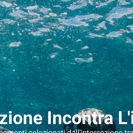
zione Incontra L'
amenti selezionati dall’intersezione tr