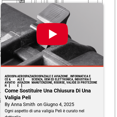
AEROSPA
AEROSPAZI
AEROSPAZIALE E AVIAZIONE , INFORMATICA E
CE &
ALE E
SCIENZA, OEM ED ELETTRONICA, INDUSTRIA E
AVIATIO
AVIAZION
MANUTENZIONE, RISORSE, VALIGIE DI PROTEZIONE
N
E
Come Sostituire Una Chiusura Di Una
Valigia Peli
By
Anna Smith
on
Giugno 4, 2025
Ogni aspetto di una valigia Peli è curato nel