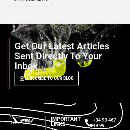
Get Our Latest Articles
Sent Directly To Your
Inbox
SUBSCRIBE TO OUR BLOG
IMPORTANT
+34 93 467
LINKS
49 99