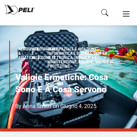
AEROSPACE
AEROSPAZIALE
AEROSPAZIALE E AVIAZIONE ,
&
E
INFORMATICA E SCIENZA, OEM ED
AVIATION
AVIAZIONE
ELETTRONICA, INDUSTRIA E
MANUTENZIONE, RISORSE, VALIGIE DI
PROTEZIONE
Valigie Ermetiche: Cosa
Sono E A Cosa Servono
By
Anna Smith
on
Giugno 4, 2025