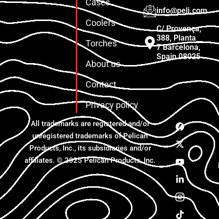
Cases
info@peli.com
Coolers
C/ Provença,
388, Planta
Torches
7 Barcelona,
Spain 08025
About us
Contact
Privacy policy
All trademarks are registered and/or
unregistered trademarks of Pelican
Products, Inc., its subsidiaries and/or
affiliates. © 2025 Pelican Products, Inc.