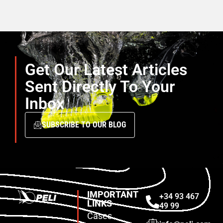
Get Our Latest Articles
Sent Directly To Your
Inbox
SUBSCRIBE TO OUR BLOG
IMPORTANT
+34 93 467
LINKS
49 99
Cases