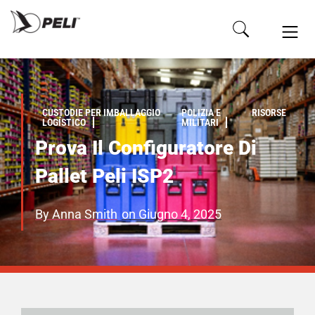
CUSTODIE PER IMBALLAGGIO
POLIZIA E
RISORSE
LOGÍSTICO
MILITARI
Prova Il Configuratore Di
Pallet Peli ISP2
By
Anna Smith
on
Giugno 4, 2025