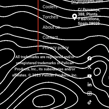
info@peli.com
Coolers
C/ Provença,
388, Planta
Torches
7 Barcelona,
Spain 08025
About us
Contact
Privacy policy
All trademarks are registered and/or
unregistered trademarks of Pelican
Products, Inc., its subsidiaries and/or
affiliates. © 2025 Pelican Products, Inc.