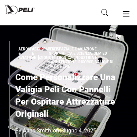
AEROSPACE
AEROSPAZIALE
AEROSPAZIALE E AVIAZIONE ,
&
E
INFORMATICA E SCIENZA, OEM ED
AVIATION
AVIAZIONE
ELETTRONICA, INDUSTRIA E
MANUTENZIONE, RISORSE, VALIGIE DI
PROTEZIONE
Come Personalizzare Una
Valigia Peli Con Pannelli
Per Ospitare Attrezzature
Originali
By
Anna Smith
on
Giugno 4, 2025