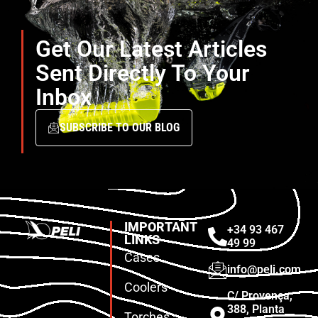
Get Our Latest Articles
Sent Directly To Your
Inbox
SUBSCRIBE TO OUR BLOG
IMPORTANT
+34 93 467
LINKS
49 99
Cases
info@peli.com
Coolers
C/ Provença,
388, Planta
Torches