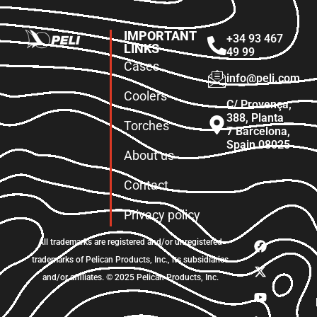
IMPORTANT
+34 93 467
LINKS
49 99
Cases
info@peli.com
Coolers
C/ Provença,
388, Planta
Torches
7 Barcelona,
Spain 08025
About us
Contact
Privacy policy
All trademarks are registered and/or unregistered
trademarks of Pelican Products, Inc., its subsidiaries
and/or affiliates. © 2025 Pelican Products, Inc.