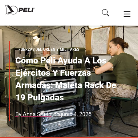
FUERZAS DEL ORDEN Y MILITARES
Cómo Peli Ayuda A Los
Ejércitos Y Fuerzas
Armadas: Maleta Rack De
19 Pulgadas
By
Anna Smith
on
junio 4, 2025