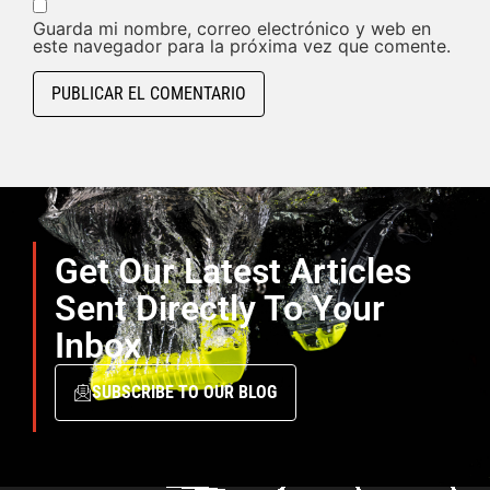
Guarda mi nombre, correo electrónico y web en
este navegador para la próxima vez que comente.
Get Our Latest Articles
Sent Directly To Your
Inbox
SUBSCRIBE TO OUR BLOG