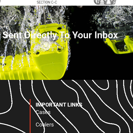
s Sent Directly To Your Inbox
IMPORTANT LINKS
Cases
Coolers