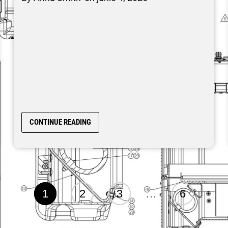
CONTINUE READING
1
2
3
…
6