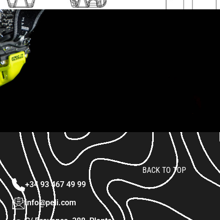
BACK TO TOP
+34 93 467 49 99
info@peli.com