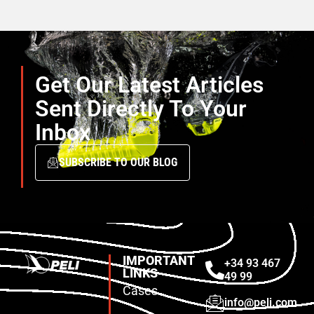
Get Our Latest Articles
Sent Directly To Your
Inbox
SUBSCRIBE TO OUR BLOG
IMPORTANT
+34 93 467
LINKS
49 99
Cases
info@peli.com