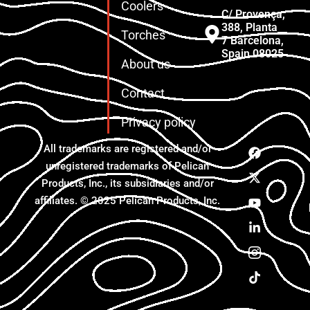
Coolers
C/ Provença,
388, Planta
Torches
7 Barcelona,
Spain 08025
About us
Contact
Privacy policy
All trademarks are registered and/or
unregistered trademarks of Pelican
Products, Inc., its subsidiaries and/or
affiliates. © 2025 Pelican Products, Inc.