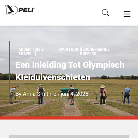
ADVENTURE &
AVONTUUR
BESCHERMENDE
TRAVEL
KOFFERS
Een Inleiding Tot Olympisch
Kleiduivenschieten
By
Anna Smith
on
juni 4, 2025