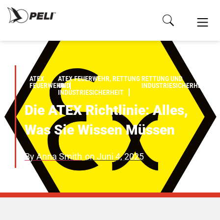
ATEX
ATEX FEUERWEHR, RETTUNG
RETTUNG UND
FEUERWEHR
UND
INDUSTRIESICHERHEIT
INDUSTRIESICHERHEIT
Die ATEX Richtlinie: Alles,
Was Sie Wissen Müssen
By
Anna Smith
on
Juni 4, 2025