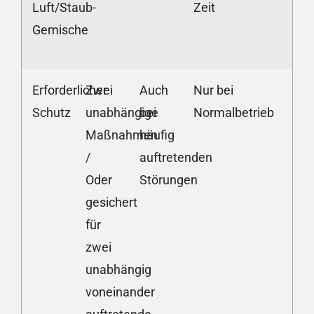
Luft/Staub-
Zeit
Gemische
Erforderlicher
Zwei
Auch
Nur bei
Schutz
unabhängige
bei
Normalbetrieb
Maßnahmen
häufig
/
auftretenden
Oder
Störungen
gesichert
für
zwei
unabhängig
voneinander