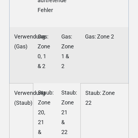
auftretende
Fehler
Verwendung
Gas:
Gas:
Gas: Zone 2
(Gas)
Zone
Zone
0, 1
1 &
& 2
2
Staub:
Staub:
Verwendung
Staub: Zone
Zone
Zone
(Staub)
22
20,
21
21
&
&
22