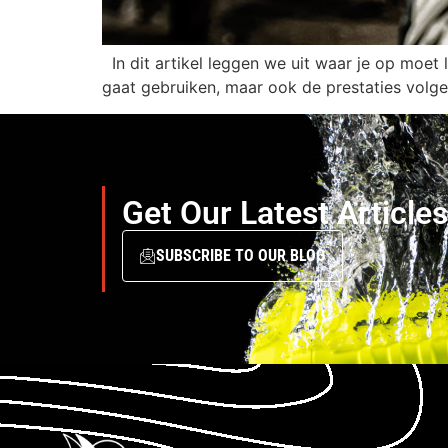
In dit artikel leggen we uit waar je op moet 
gaat gebruiken, maar ook de prestaties volg
Get Our Latest Article
SUBSCRIBE TO OUR BLOG