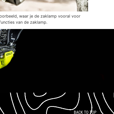
jvoorbeeld, waar je de zaklamp vooral voor
functies van de zaklamp.
BACK TO TOP