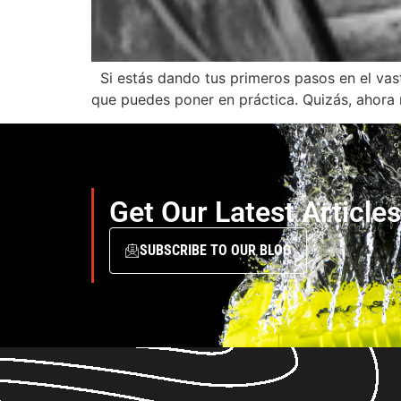
Si estás dando tus primeros pasos en el vas
que puedes poner en práctica. Quizás, ahora
Get Our Latest Article
SUBSCRIBE TO OUR BLOG