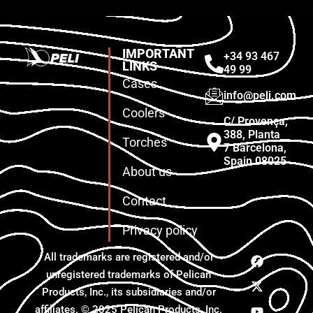
IMPORTANT
+34 93 467
LINKS
49 99
Cases
info@peli.com
Coolers
C/ Provença,
388, Planta
Torches
7 Barcelona,
Spain 08025
About us
Contact
Privacy policy
All trademarks are registered and/or
unregistered trademarks of Pelican
Products, Inc., its subsidiaries and/or
affiliates. © 2025 Pelican Products, Inc.