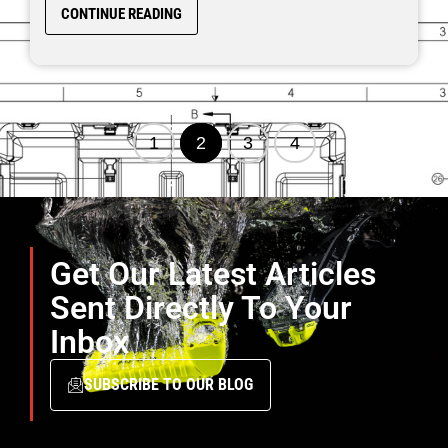
CONTINUE READING
1
2
3
4
Get Our Latest Articles
Sent Directly To Your
Inbox
SUBSCRIBE TO OUR BLOG